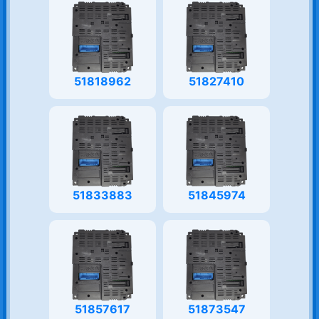
51818962
51827410
51833883
51845974
51857617
51873547