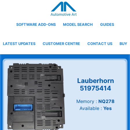
SOFTWARE ADD-ONS
MODEL SEARCH
GUIDES
LATEST UPDATES
CUSTOMER CENTRE
CONTACT US
BUY
Lauberhorn
51975414
Memory :
NQ278
Available :
Yes