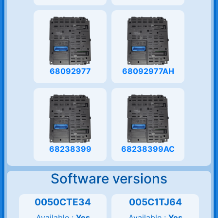
68092977
68092977AH
68238399
68238399AC
Software versions
0050CTE34
005C1TJ64
Available :
Yes
Available :
Yes