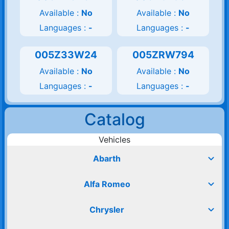
Available :
No
Available :
No
Languages :
-
Languages :
-
005Z33W24
005ZRW794
Available :
No
Available :
No
Languages :
-
Languages :
-
Catalog
Vehicles
expand_more
Abarth
expand_more
Alfa Romeo
expand_more
Chrysler