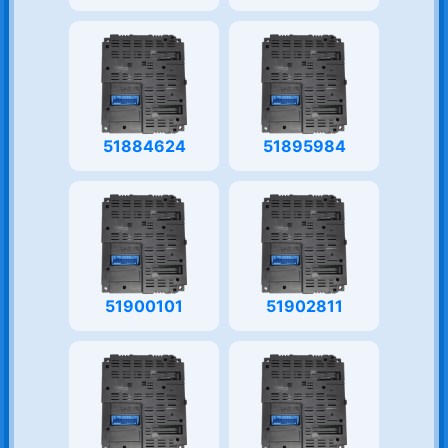
51884624
51895984
51900101
51902811