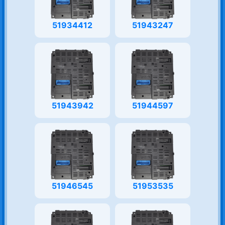
51934412
51943247
51943942
51944597
51946545
51953535