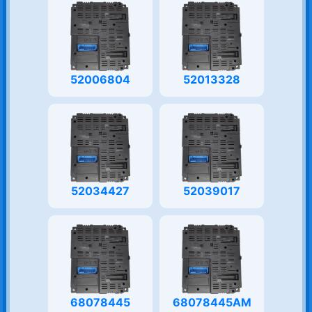
52006804
52013328
52034427
52039017
68078445
68078445AM