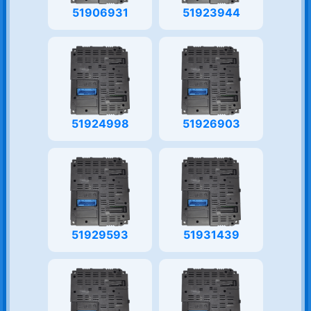
51906931
51923944
51924998
51926903
51929593
51931439