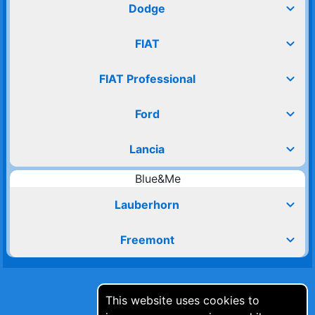
expand_more
Dodge
expand_more
FIAT
expand_more
FIAT Professional
expand_more
Ford
expand_more
Lancia
Blue&Me
expand_more
Lauberhorn
expand_more
Freemont
This website uses cookies to