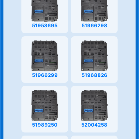
51953695
51966298
51966299
51968826
51989250
52004258